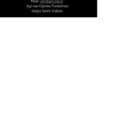
Mail:
yb@barymo.fr
752 rue Claires Fontaines
01150 Saint Vulbas
Intervention area: Ain 01 / Rhône
69 / Isère 38 / Savoie 73 /
Haute-Savoie 74
Follow us on the networks: