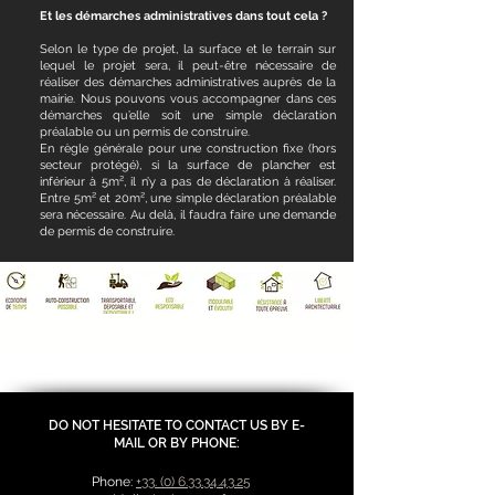
Et les démarches administratives dans tout cela ?
Selon le type de projet, la surface et le terrain sur
lequel le projet sera, il peut-être nécessaire de
réaliser des démarches administratives auprès de la
mairie. Nous pouvons vous accompagner dans ces
démarches qu’elle soit une simple déclaration
préalable ou un permis de construire.
En règle générale pour une construction fixe (hors
secteur protégé), si la surface de plancher est
inférieur à 5m², il n’y a pas de déclaration à réaliser.
Entre 5m² et 20m², une simple déclaration préalable
sera nécessaire. Au delà, il faudra faire une demande
de permis de construire.
DO NOT HESITATE TO CONTACT US BY E-
MAIL OR BY PHONE:
Phone:
+33. (0) 6.33.34.43.25