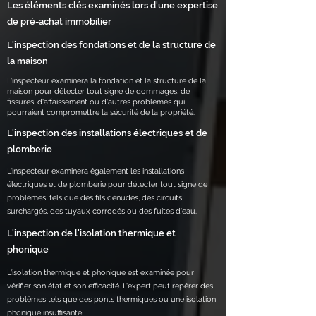
Les éléments clés examinés lors d'une expertise
de pré-achat immobilier
L'inspection des fondations et de la structure de
la maison
L'inspecteur examinera la fondation et la structure de la
maison pour détecter tout signe de dommages, de
fissures, d'affaissement ou d'autres problèmes qui
pourraient compromettre la sécurité de la propriété.
L'inspection des installations électriques et de
plomberie
L'inspecteur examinera également les installations
électriques et de plomberie pour détecter tout signe de
problèmes, tels que des fils dénudés, des circuits
surchargés, des tuyaux corrodés ou des fuites d'eau.
L'inspection de l'isolation thermique et
phonique
L'isolation thermique et phonique est examinée pour
vérifier son état et son efficacité. L'expert peut repérer des
problèmes tels que des ponts thermiques ou une isolation
phonique insuffisante.