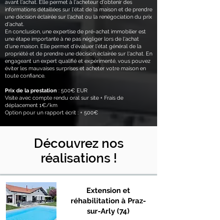
avant l'achat. Elle permet à l'acheteur d'obtenir des
informations détaillées sur l'état de la maison et de prendre
une décision éclairée sur l'achat ou la renégociation du prix
d'achat.
En conclusion, une expertise de pré-achat immobilier est
une étape importante à ne pas négliger lors de l'achat
d'une maison. Elle permet d'évaluer l'état général de la
propriété et de prendre une décision éclairée sur l'achat. En
engageant un expert qualifié et expérimenté, vous pouvez
éviter les mauvaises surprises et acheter votre maison en
toute confiance.
Prix de la prestation
: 500€ EUR
Visite avec compte rendu oral sur site + Frais de
déplacement 1€/km
Option pour un rapport écrit : + 500€
Découvrez nos
réalisations !
Extension et
réhabilitation à Praz-
sur-Arly (74)