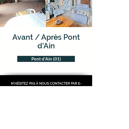
Avant / Après Pont
d'Ain
Pont d'Ain (01)
N'HÉSITEZ PAS À NOUS CONTACTER PAR E-
MAIL OU PAR TÉLÉPHONE :
Tel :
+33.(0)6.33.34.43.25
Mail :
yb@barymo.fr
752 rue Claires Fontaines
01150 Saint Vulbas
Zone d'intervention : Ain 01/
Rhône 69/ Isère 38/ Savoie 73/
Haute-Savoie 74