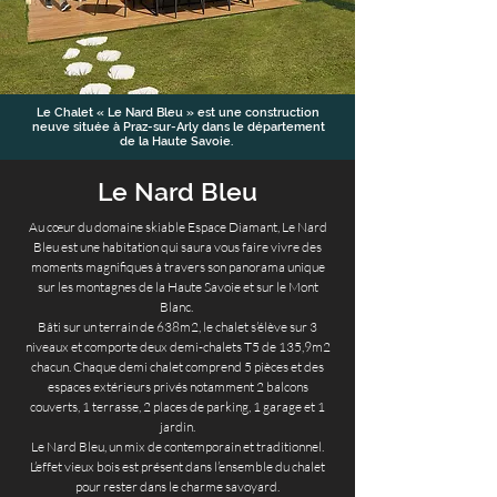
Le Chalet « Le Nard Bleu » est une construction
neuve située à Praz-sur-Arly dans le département
de la Haute Savoie.
Le Nard Bleu
Au cœur du domaine skiable Espace Diamant, Le Nard
Bleu est une habitation qui saura vous faire vivre des
moments magnifiques à travers son panorama unique
sur les montagnes de la Haute Savoie et sur le Mont
Blanc.
Bâti sur un terrain de 638m2, le chalet s’élève sur 3
niveaux et comporte deux demi-chalets T5 de 135,9m2
chacun. Chaque demi chalet comprend 5 pièces et des
espaces extérieurs privés notamment 2 balcons
couverts, 1 terrasse, 2 places de parking, 1 garage et 1
jardin.
Le Nard Bleu, un mix de contemporain et traditionnel.
L’effet vieux bois est présent dans l’ensemble du chalet
pour rester dans le charme savoyard.