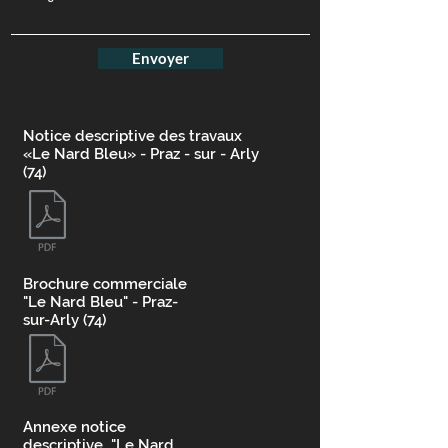
o
i
r
e
Envoyer
Notice descriptive des travaux
«Le Nard Bleu» - Praz - sur - Arly
(74)
Brochure commerciale
"Le Nard Bleu" - Praz-
sur-Arly (74)
Annexe notice
descriptive "Le Nard