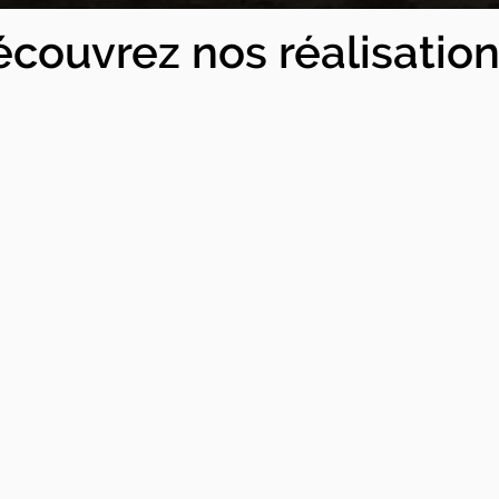
x de rénovation, il est important de diviser l'estimation e
couvrez nos réalisation
 estimatif
imation, vous devez déterminer la faisabilité de votre proj
e projet et de déterminer le budget approximatif des trav
réalisable et s'il correspond à votre budget.
 également consulter des professionnels du bâtiment pou
pourront vous donner une idée plus précise du coût des tra
urraient survenir pendant la réalisation des travaux.
mation détaillée
timation, vous devez travailler sur la réalisation des pla
ettent d'obtenir une estimation détaillée des coûts de la 
avaux à effectuer, les matériaux nécessaires et le temps de
i pour obtenir une estimation gratuite de vos travaux de 
votre projet de rénovation dans les meilleures conditions e