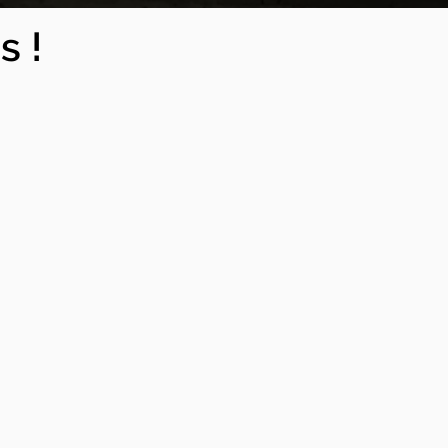
n deux niveaux de détails : la
s !
et de rénovation. Il s'agit de
aux. Cela vous permettra de
r obtenir un chiffrage
vaux et vous aider à identifier
ns PRO de votre projet de
rénovation, car ils
 travail requis.
rénovation.
t au meilleur prix.