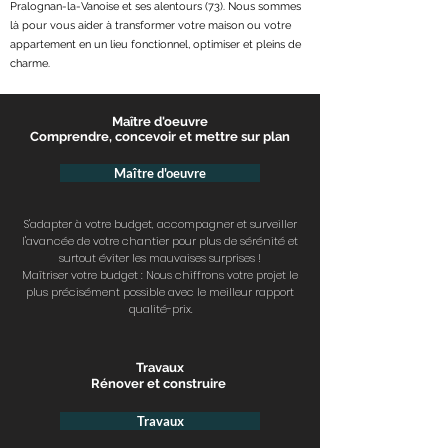
Pralognan-la-Vanoise et ses alentours (73). Nous sommes
là pour vous aider à transformer votre maison ou votre
appartement en un lieu fonctionnel, optimiser et pleins de
charme.
Maître d'oeuvre
Comprendre, concevoir et mettre sur plan
Maître d'oeuvre
S'adapter à votre budget
, accompagner et surveiller
l'avancée de votre chantier pour plus de sérénité et
surtout éviter
les mauvaises surprises
!
Maîtriser votre budget
: Nous chiffrons votre projet le
plus précisément possible avec
le meilleur rapport
qualité-prix.
Travaux
Rénover et construire
Travaux