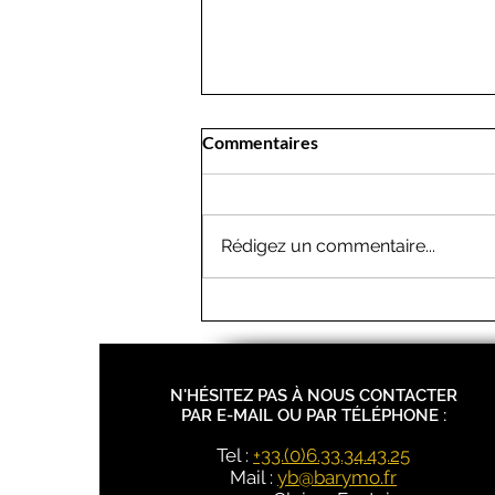
Commentaires
Rédigez un commentaire...
Comment isoler sa toiture
efficacement ?
N'HÉSITEZ PAS À NOUS CONTACTER
PAR E-MAIL OU PAR TÉLÉPHONE :
Tel :
+33.(0)6.33.34.43.25
Mail :
yb@barymo.fr