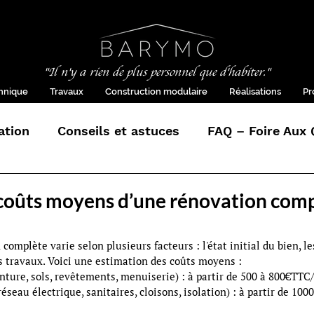
"Il n'y a rien de plus personnel que d'habiter."
chnique
Travaux
Construction modulaire
Réalisations
Pr
ation
Conseils et astuces
FAQ – Foire Aux 
 coûts moyens d’une rénovation com
complète varie selon plusieurs facteurs : l'état initial du bien, l
es travaux. Voici une estimation des coûts moyens :
inture, sols, revêtements, menuiserie) : à partir de 500 à 800€TTC
réseau électrique, sanitaires, cloisons, isolation) : à partir de 100