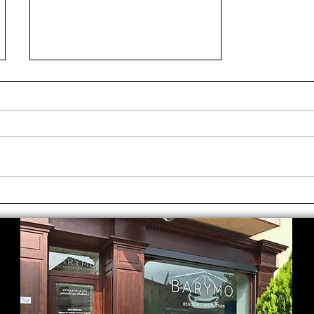
Comment se passe la
réception de chantier et la
levée des réserves ?