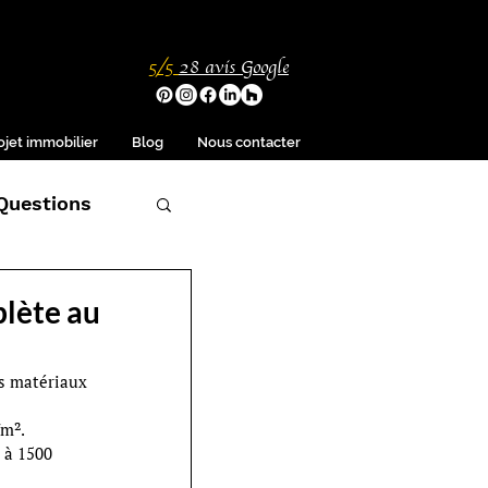
5/5
28
avis Google
ojet immobilier
Blog
Nous contacter
Questions
plète au
es matériaux 
/m².
0 à 1500 