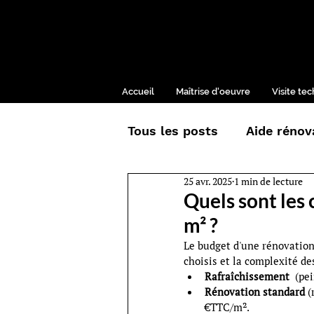
Accueil
Maîtrise d'oeuvre
Visite te
Tous les posts
Aide rénov
25 avr. 2025
1 min de lecture
Décoration
Chantier
Quels sont les
m² ?
Le budget d'une rénovation 
choisis et la complexité d
Rafraîchissement  
(pe
Rénovation standard
 (
€TTC/m².