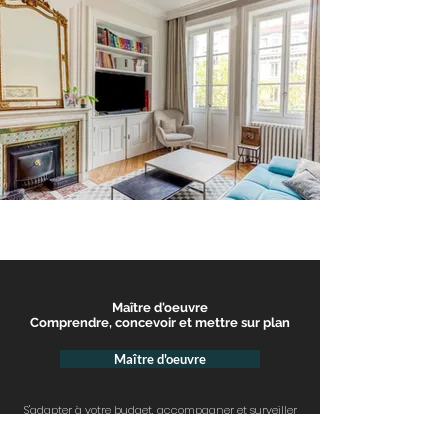
Maître d'oeuvre
Comprendre, concevoir et mettre sur plan
Maître d'oeuvre
S'adapter à votre budget
, accompagner et surveiller
l'avancée de votre chantier pour plus de sérénité et
surtout éviter
les mauvaises surprises
!