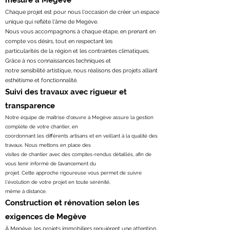
mesure à Megève
Chaque projet est pour nous l'occasion de créer un espace
unique qui reflète l'âme de Megève.
Nous vous accompagnons à chaque étape, en prenant en
compte vos désirs, tout en respectant les
particularités de la région et les contraintes climatiques.
Grâce à nos connaissances techniques et
notre sensibilité artistique, nous réalisons des projets alliant
esthétisme et fonctionnalité.
Suivi des travaux avec rigueur et
transparence
Notre équipe de maîtrise d'œuvre à Megève assure la gestion
complète de votre chantier, en
coordonnant les différents artisans et en veillant à la qualité des
travaux. Nous mettons en place des
visites de chantier avec des comptes-rendus détaillés, afin de
vous tenir informé de l’avancement du
projet. Cette approche rigoureuse vous permet de suivre
l'évolution de votre projet en toute sérénité,
même à distance.
Construction et rénovation selon les
exigences de Megève
À Megève, les projets immobiliers requièrent une attention